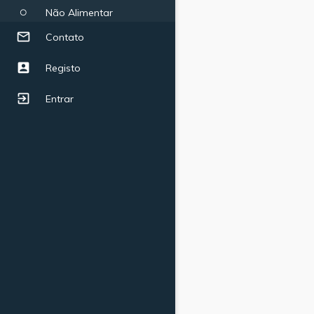
Não Alimentar
radio_button_unchecked
mail_outline
Contato
account_box
Registo
exit_to_app
Entrar